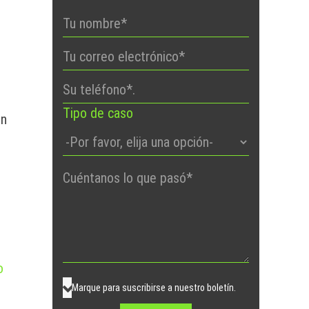
Tipo de caso
un
Por
favor,
deje
este
campo
o
vacío.
Marque para suscribirse a nuestro boletín.